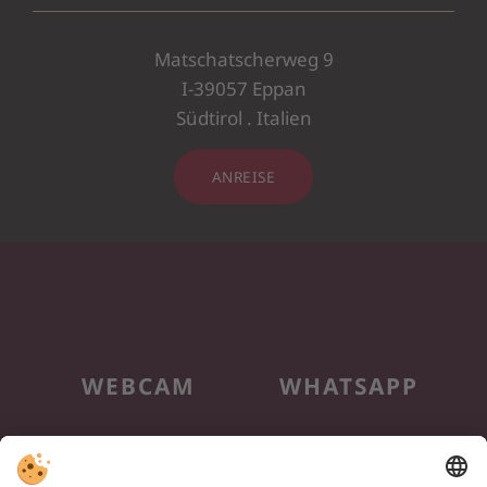
Matschatscherweg 9
I-39057 Eppan
Südtirol . Italien
ANREISE
WEBCAM
WHATSAPP