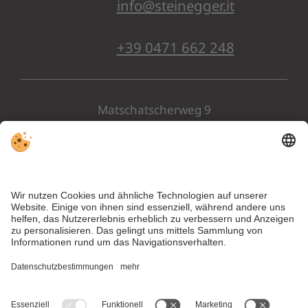
info@steinegger.it
+39 0471 662 248
Matschatscherweg 9
I-39057 Eppan
Südtirol . Italien
ANREISE