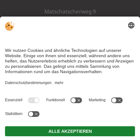
Matschatscherweg 9
I-39057 Eppan
Südtirol . Italien
ANREISE
MwSt.-Nr. IT02912130214 . CIN: IT021004A15V2NRGPG .
IT021004A1JI5MASOH . IT021004B56ZSYYQCA .
Impressum
.
Datenschutz
.
Individuelle Cookie-