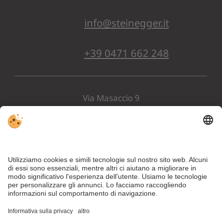
info@steinegger.it
+39 0471 662 248
Via Masaccio 9
I-39057 Appiano
Alto Adige . Italia
ARRIVO