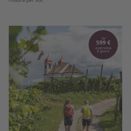
da
599 €
a persona
6 giorni