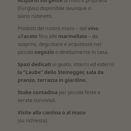
Acqua di sorgente
di nostra proprietà
(Furglau) disponibile ovunque ci
siano rubinetti.
Prodotti del nostro maso – dal
vino
all’
aceto
fino alle
marmellate
– da
scoprire, degustare e acquistare nel
piccolo
negozio
o direttamente in casa.
Spazi dedicati
al gusto, interni ed esterni:
la “Laube” dello Steinegger, sala da
pranzo, terrazza in giardino.
Stube contadina
per piccole feste e
serate conviviali.
Visite alla cantina
o al maso
(su richiesta).