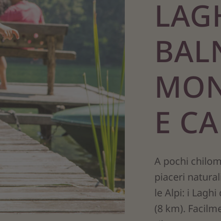
LAG
BALN
MON
E C
A pochi chilome
piaceri natural
le Alpi: i Laghi
(8 km). Facilm