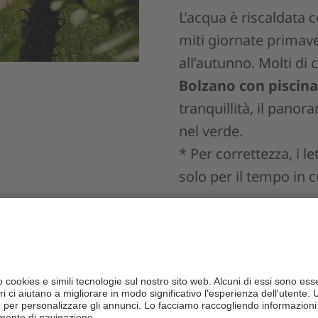
L’acqua è riscaldata 
miti giornate primaver
all’autunno. Molti di
Bolzano con piscina
tranquillità, il pano
nel verde.
* Per correttezza, i l
solo per il tempo in cu