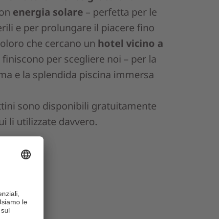
con
energia solare
– perfetta per le
ili e per prolungare il piacere fino
 coloro che cercano un
hotel vicino a
finiscono per scegliere noi – per la
rama e la splendida piscina immersa
ettini sono disponibili gratuitamente
i li utilizzate davvero.