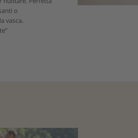
r nuotare. Perfetta
santi o
a vasca.
te”