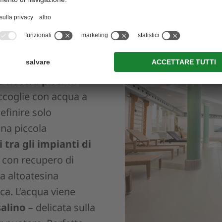
– MOMENTI
NO
emplicemente avete
la
nostra piscina
ccoglie con acqua a
efinire solo
una piccola
i tra gli impianti di
 e con recupero di
ca altoatesina
ca. L’acqua viene
salino
– delicata sulla