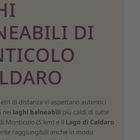
HI
EABILI DI
TICOLO
ALDARO
tri di distanza vi aspettano autentici
i nei
laghi balneabili
più caldi di tutte
 di Monticolo (5 km) e il
Lago di Caldaro
ente raggiungibili anche in modo