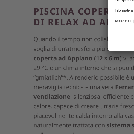
PISCINA COPERTA 
DI RELAX AD APPIA
Quando il tempo non collabora o s
voglia di un’atmosfera più raccolta: 
coperta
ad Appiano (12 × 6 m)
vi a
29 °C e un clima interno che si può d
“gmiatlich”*. A renderlo possibile è 
meraviglia tecnica – una vera
Ferrar
ventilazione
: silenziosa, efficiente
calore, capace di creare un’aria fres
piacevolmente calda intorno alla vas
naturalmente trattata con
sistema 