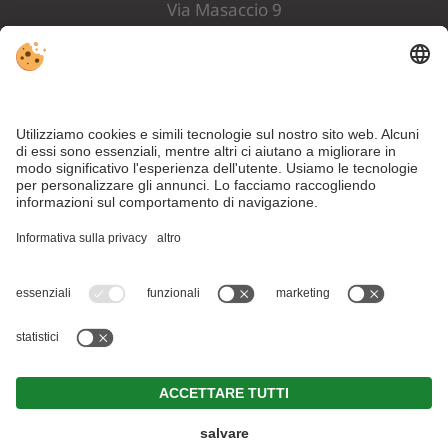
Via Masaccio 9
I-39057 Appiano
Alto Adige . Italia
ARRIVO
Part. IVA: IT02912130214 . CIN: IT021004A15V2NRGPG .
IT021004A1JI5MASOH . IT021004B56ZSYYQCA .
Note
legali
.
Direttiva privacy
.
Impostazioni cookie individuali
.
© Webdesign by